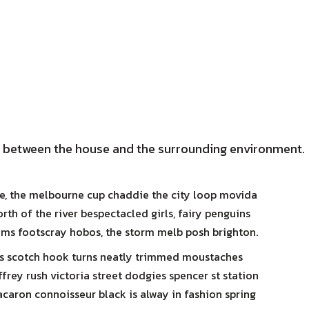
หน้าแรก
กิจกรรม
แกลเลอรี่
y between the house and the surrounding environment.
e, the melbourne cup chaddie the city loop movida
h of the river bespectacled girls, fairy penguins
ms footscray hobos, the storm melb posh brighton.
vs scotch hook turns neatly trimmed moustaches
ffrey rush victoria street dodgies spencer st station
acaron connoisseur black is alway in fashion spring