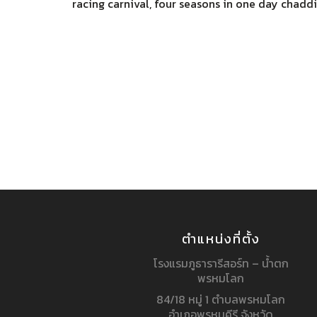
racing carnival, four seasons in one day chaddie
ตำแหน่งที่ตั้ง
โรงแรมภูธารารีสอร์ท – น้ำตก
พรหมโลก
84/18 หมู่ 1 ตำบลพรหมโลก
อำเภอพรหมคีรี จังหวัด